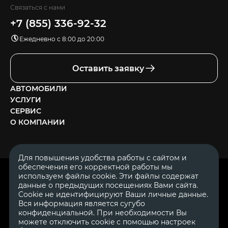
Связаться с нами
+7 (855) 336-92-32
Ежедневно с 8:00 до 20:00
Оставить заявку
АВТОМОБИЛИ
УСЛУГИ
СЕРВИС
О КОМПАНИИ
Для повышения удобства работы с сайтом и
обеспечения его корректной работы мы
ОГРН 1111644005153
используем файлы cookie. Эти файлы содержат
ИНН 1644062657
данные о предыдущих посещениях Вами сайта.
© 2007—2026 «Диалог Авто» — автосалон. Все права защищены.
Cookie не идентифицируют Ваши личные данные.
Вся информация является сугубо
Обращаем Ваше внимание на то, что данный Интернет-сайт
носит исключительно информационный характер и ни при
конфиденциальной. При необходимости Вы
каких условиях не является публичной офертой, определяемой
можете отключить cookie с помощью настроек
положениями Статьи 437 Гражданского Кодекса Российской