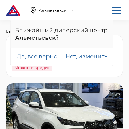
Альметьевск
Ближайший дилерский центр
Главная
Каталог
Новые автомобили
T4
Альметьевск
?
Tenet T4 Лайн, белый
Да, все верно
Нет, изменить
В наличии
Спецпредложение
Гарантия
Можно в кредит