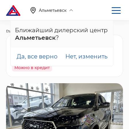
Альметьевск
Ближайший дилерский центр
Главная
Каталог
Новые автомобили
T4
Альметьевск
?
Tenet T4 Лайн, черный
Да, все верно
Нет, изменить
В наличии
Спецпредложение
Гарантия
Можно в кредит