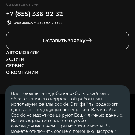
Связаться с нами
+7 (855) 336-92-32
Ежедневно с 8:00 до 20:00
Оставить заявку
АВТОМОБИЛИ
УСЛУГИ
СЕРВИС
О КОМПАНИИ
Для повышения удобства работы с сайтом и
обеспечения его корректной работы мы
ОГРН 1111644005153
используем файлы cookie. Эти файлы содержат
ИНН 1644062657
данные о предыдущих посещениях Вами сайта.
© 2007—2026 «Диалог Авто» — автосалон. Все права защищены.
Cookie не идентифицируют Ваши личные данные.
Вся информация является сугубо
Обращаем Ваше внимание на то, что данный Интернет-сайт
носит исключительно информационный характер и ни при
конфиденциальной. При необходимости Вы
каких условиях не является публичной офертой, определяемой
можете отключить cookie с помощью настроек
положениями Статьи 437 Гражданского Кодекса Российской