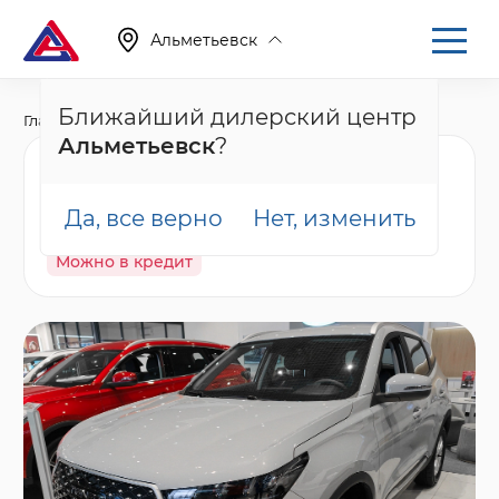
Альметьевск
Ближайший дилерский центр
Главная
Каталог
Новые автомобили
T4
Альметьевск
?
Tenet T4 Лайн, серый
Да, все верно
Нет, изменить
В наличии
Спецпредложение
Гарантия
Можно в кредит