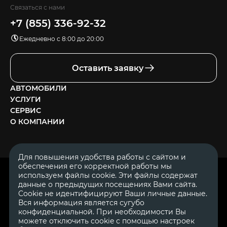
Связаться с нами
+7 (855) 336-92-32
Ежедневно с 8:00 до 20:00
Оставить заявку
АВТОМОБИЛИ
УСЛУГИ
СЕРВИС
О КОМПАНИИ
Для повышения удобства работы с сайтом и
обеспечения его корректной работы мы
ОГРН 1111644005153
используем файлы cookie. Эти файлы содержат
ИНН 1644062657
данные о предыдущих посещениях Вами сайта.
© 2007—2026 «Диалог Авто» — автосалон. Все права защищены.
Cookie не идентифицируют Ваши личные данные.
Вся информация является сугубо
Обращаем Ваше внимание на то, что данный Интернет-сайт
носит исключительно информационный характер и ни при
конфиденциальной. При необходимости Вы
каких условиях не является публичной офертой, определяемой
можете отключить cookie с помощью настроек
положениями Статьи 437 Гражданского Кодекса Российской