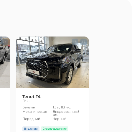
Tenet T4
Лайн
Бензин
1.5 л, 113 л.с.
5
Механическая
Внедорожник 5
дв.
Передний
Черный
В наличии
Спецпредложение