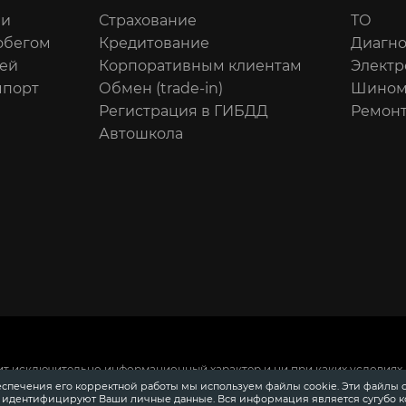
ли
Страхование
ТО
обегом
Кредитование
Диагно
ей
Корпоративным клиентам
Электр
мпорт
Обмен (trade-in)
Шином
Регистрация в ГИБДД
Ремонт
Автошкола
ит исключительно информационный характер и ни при каких условиях 
 Российской Федерации.
Для получения подробной информации о сто
еспечения его корректной работы мы используем файлы cookie. Эти файлы 
ения информации о приобретении автомобилей в кредит, страховании
е идентифицируют Ваши личные данные. Вся информация является сугубо 