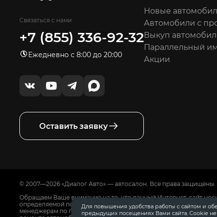
Новые автомоби
Связаться с нами
Автомобили с пр
+7 (855) 336-92-32
Выкуп автомобил
Параллельный и
Ежедневно с 8:00 до 20:00
Акции
Оставить заявку
© 2007—2026 «Диалог Авто» — автосалон. Все права защищены.
Обращаем Ваше внимание на то, что данный Интернет-сайт нос
определяемой положениями Статьи 437 Гражданского Кодекса
Для повышения удобства работы с сайтом и об
менеджерам по продажам автосалонов Диалог Авто. Для получ
предыдущих посещениях Вами сайта. Cookie н