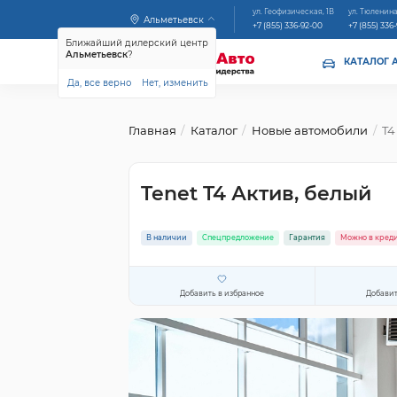
ул. Геофизическая, 1В
ул. Тюленина
Альметьевск
+7 (855) 336-92-00
+7 (855) 336
Ближайший дилерский центр
Альметьевск
?
КАТАЛОГ 
Да, все верно
Нет, изменить
Главная
Каталог
Новые автомобили
T4
Tenet T4 Актив, белый
В наличии
Спецпредложение
Гарантия
Можно в кред
Добавить в избранное
Добавит