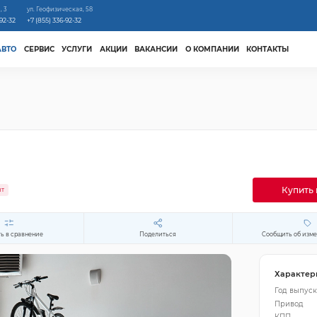
, 3
ул. Геофизическая, 58
-92-32
+7 (855) 336-92-32
АВТО
СЕРВИС
УСЛУГИ
АКЦИИ
ВАКАНСИИ
О КОМПАНИИ
КОНТАКТЫ
Купить 
ит
ь в сравнение
Поделиться
Сообщить об изм
Характер
Год выпуск
Привод
КПП