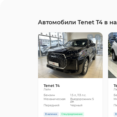
Автомобили Tenet T4 в н
Tenet T4
T
Лайн
Л
Бензин
1.5 л, 113 л.с.
Б
Механическая
Внедорожник 5
М
дв.
Передний
Черный
П
В наличии
Спецпредложение
В