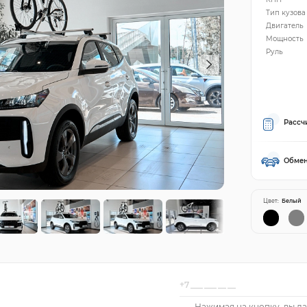
Тип кузова
Двигатель
Мощность
Руль
Рассч
Обмен
Цвет:
Белый
Нажимая на кнопку, вы да