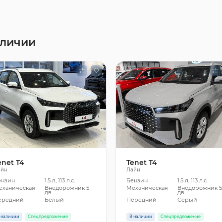
аличии
enet T4
Tenet T4
айн
Лайн
ензин
1.5 л, 113 л.с.
Бензин
1.5 л, 113 л.с.
еханическая
Внедорожник 5
Механическая
Внедорожник 
дв.
дв.
ередний
Белый
Передний
Серый
 наличии
Спецпредложение
В наличии
Спецпредложение