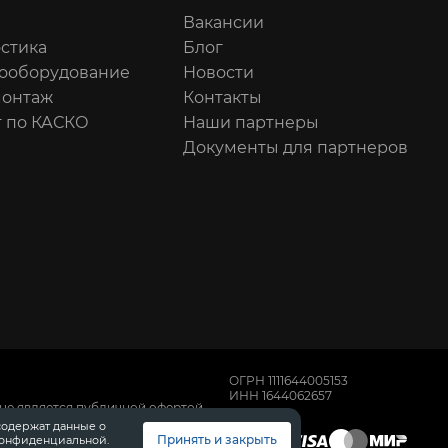
Вакансии
стика
Блог
ооборудование
Новости
онтаж
Контакты
 по КАСКО
Наши партнеры
Документы для партнеров
ОГРН 1111644005153
ИНН 1644062657
не является публичной офертой,
имости автомобилей обращайтесь к
содержат данные о
, техническом обслуживании и
Принять и закрыть
конфиденциальной.