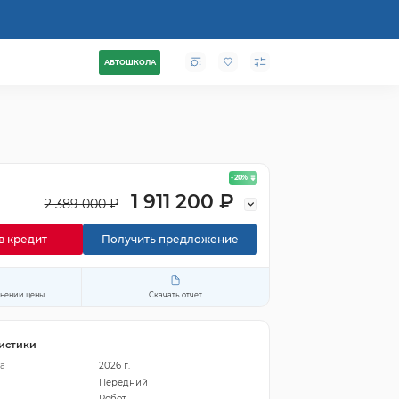
АВТОШКОЛА
- 20
%
1 911 200 ₽
2 389 000 ₽
в кредит
Получить предложение
енении цены
Скачать отчет
истики
а
2026 г.
Передний
Робот