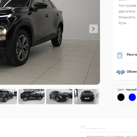
Тип кузова
Двигатель
Мощность
Руль
Рассч
Обмен
Цвет:
Черный
Нажимая на кнопку, вы да