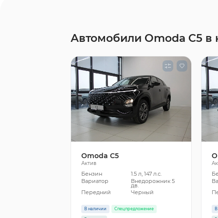
Автомобили Omoda C5 в 
Omoda C5
O
Актив
Ак
Бензин
1.5 л, 147 л.с.
Б
Вариатор
Внедорожник 5
В
дв.
Передний
Черный
П
В наличии
Спецпредложение
В