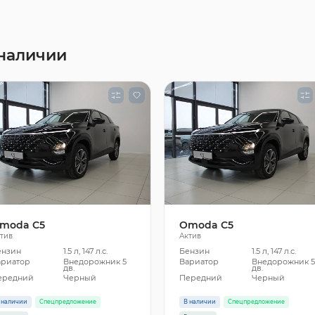
наличии
moda C5
Omoda C5
тив
Актив
ензин
1.5 л, 147 л.с.
Бензин
1.5 л, 147 л.с.
ариатор
Внедорожник 5
Вариатор
Внедорожник 
дв.
дв.
ередний
Черный
Передний
Черный
 наличии
Спецпредложение
В наличии
Спецпредложение