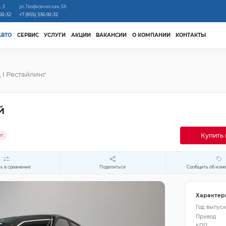
, 3
ул. Геофизическая, 58
-92-32
+7 (855) 336-92-32
АВТО
СЕРВИС
УСЛУГИ
АКЦИИ
ВАКАНСИИ
О КОМПАНИИ
КОНТАКТЫ
, I Рестайлинг
й
Купить 
ит
ь в сравнение
Поделиться
Сообщить об изм
Характер
Год выпуск
Привод
КПП