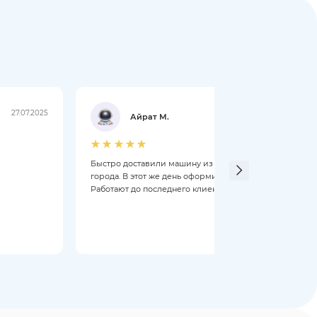
27.07.2025
21.07.2025
Айрат М.
Быстро доставили машину из другого
Добры
города. В этот же день оформили.
чери 
Работают до последнего клиента.
Мене
откры