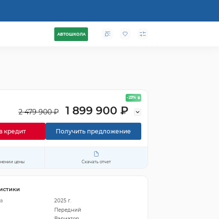
АВТОШКОЛА
- 23
%
1 899 900 ₽
2 479 900 ₽
в кредит
Получить предложение
енении цены
Скачать отчет
истики
а
2025 г.
Передний
Вариатор