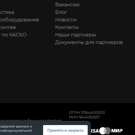
Вакансии
стика
Блог
ооборудование
Новости
онтаж
Контакты
 по КАСКО
Наши партнеры
Документы для партнеров
ОГРН 1111644005153
ИНН 1644062657
не является публичной офертой,
имости автомобилей обращайтесь к
содержат данные о
, техническом обслуживании и
Принять и закрыть
конфиденциальной.
 Диалог Авто.