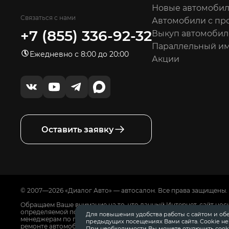
Новые автомоби
Связаться с нами
Автомобили с пр
+7 (855) 336-92-32
Выкуп автомобил
Параллельный и
Ежедневно с 8:00 до 20:00
Акции
Оставить заявку
© 2007—2026 «Диалог Авто» — автосалон. Все права защищены.
Обращаем Ваше внимание на то, что данный Интернет-сайт нос
определяемой положениями Статьи 437 Гражданского Кодекса
Для повышения удобства работы с сайтом и об
менеджерам по продажам автосалонов Диалог Авто. Для получ
предыдущих посещениях Вами сайта. Cookie н
ремонте автомобилей, запасных частях, дополнительном обору
При необходимости Вы можете отключить cooki