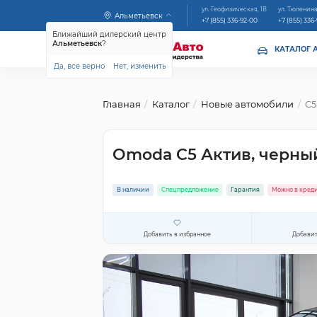
ул. Геофизическая, 1В
ул. Тюленина
Альметьевск
+7 (855) 336-92-00
+7 (855) 336
Ближайший дилерский центр
Альметьевск
?
КАТАЛОГ 
Да, все верно
Нет, изменить
Главная
Каталог
Новые автомобили
C5
Omoda C5 Актив, черны
В наличии
Спецпредложение
Гарантия
Можно в кред
Добавить в избранное
Добавит