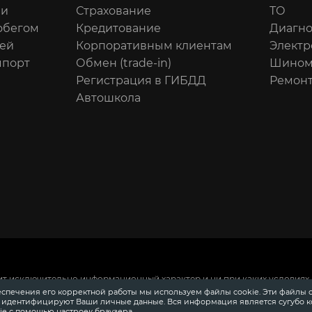
ли
Страхование
ТО
обегом
Кредитование
Диагно
ей
Корпоративным клиентам
Электр
мпорт
Обмен (trade-in)
Шином
Регистрация в ГИБДД
Ремонт
Автошкола
ит исключительно информационный характер и ни при каких условиях 
 Российской Федерации.
Для получения подробной информации о сто
еспечения его корректной работы мы используем файлы cookie. Эти файлы 
ения информации о приобретении автомобилей в кредит, страховании
е идентифицируют Ваши личные данные. Вся информация является сугубо 
довании, аксессуарах также обращайтесь к специалистам автосалонов
e с помощью настроек браузера.