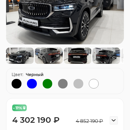
Цвет:
Черный
- 11
%
4 302 190 ₽
4 852 190 ₽