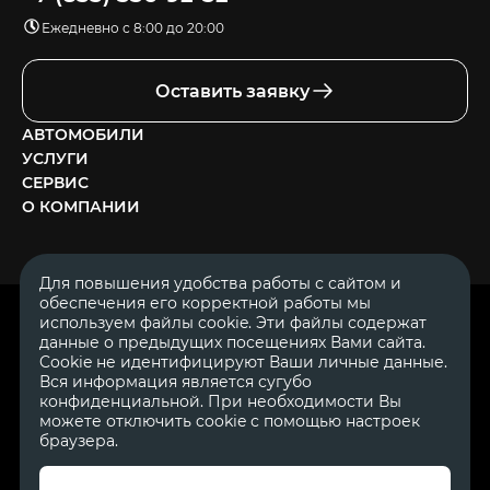
Ежедневно с 8:00 до 20:00
Оставить заявку
АВТОМОБИЛИ
УСЛУГИ
СЕРВИС
О КОМПАНИИ
Для повышения удобства работы с сайтом и
обеспечения его корректной работы мы
ОГРН 1111644005153
используем файлы cookie. Эти файлы содержат
ИНН 1644062657
данные о предыдущих посещениях Вами сайта.
© 2007—2026 «Диалог Авто» — автосалон. Все права защищены.
Cookie не идентифицируют Ваши личные данные.
Вся информация является сугубо
Обращаем Ваше внимание на то, что данный Интернет-сайт
носит исключительно информационный характер и ни при
конфиденциальной. При необходимости Вы
каких условиях не является публичной офертой, определяемой
можете отключить cookie с помощью настроек
положениями Статьи 437 Гражданского Кодекса Российской
браузера.
Федерации.
Для получения подробной информации о
стоимости автомобилей обращайтесь к менеджерам по
продажам автосалонов Диалог Авто. Для получения
информации о приобретении автомобилей в кредит,