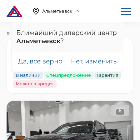
Альметьевск
Ближайший дилерский центр
Главная
Каталог
Новые автомобили
Monjaro, I
Альметьевск
?
Geely Monjaro Flagship
(2023-2025), черный
Да, все верно
Нет, изменить
В наличии
Спецпредложение
Гарантия
Можно в кредит