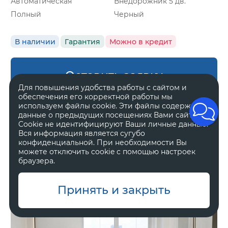
Автоматическая
Внедорожник 5 дв.
Полный
Черный
В наличии
Гарантия
Можно в кредит
Оставить заявку
Для повышения удобства работы с сайтом и
обеспечения его корректной работы мы
используем файлы cookie. Эти файлы содержат
данные о предыдущих посещениях Вами сайта.
Cookie не идентифицируют Ваши личные данные.
Zeekr 8X
Вся информация является сугубо
Ultra
конфиденциальной. При необходимости Вы
можете отключить cookie с помощью настроек
браузера.
11 800 000 ₽
Принять и закрыть