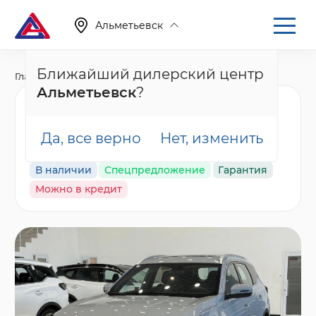
Альметьевск
Ближайший дилерский центр
Главная
Каталог
Новые автомобили
T7
Альметьевск
?
Tenet T7 Прайм,
серый
Да, все верно
Нет, изменить
В наличии
Спецпредложение
Гарантия
Можно в кредит